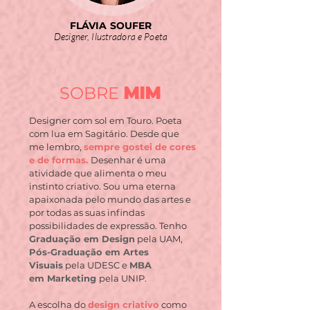
FLÁVIA SOUFER
Designer, Ilustradora e Poeta
SOBRE
MIM
Designer com sol em Touro. Poeta
com lua em Sagitário. Desde que
me lembro,
sempre gostei de cores
e de formas.
Desenhar é uma
atividade que alimenta o meu
instinto criativo. Sou uma eterna
apaixonada pelo mundo das artes e
por todas as suas infindas
possibilidades de expressão. Tenho
Graduação em Design
pela UAM,
Pós-Graduação em
Artes
Visuais
pela UDESC e
MBA
em
Marketing
pela UNIP.
A escolha do
design criativo
como