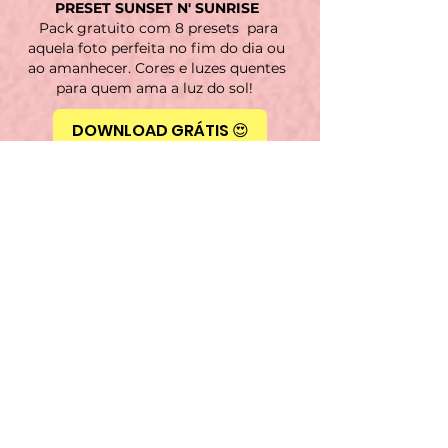
PRESET SUNSET N' SUNRISE
Pack gratuito com 8 presets para
aquela foto perfeita no fim do dia ou
ao amanhecer. Cores e luzes quentes
para quem ama a luz do sol!
DOWNLOAD GRÁTIS 😍
PRESET RED VELVET