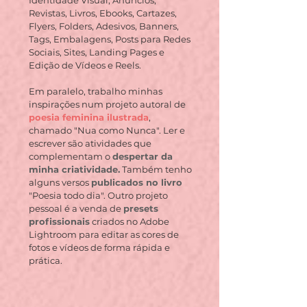
Identidade Visual, Anúncios,
Revistas, Livros, Ebooks, Cartazes,
Flyers, Folders, Adesivos, Banners,
Tags, Embalagens, Posts para Redes
Sociais, Sites, Landing Pages e
Edição de Vídeos e Reels.​
Em paralelo, trabalho minhas
inspirações num projeto autoral de
poesia feminina ilustrada
,
chamado "Nua como Nunca". Ler e
escrever são atividades que
complementam o
despertar da
minha criatividade.
Também tenho
alguns versos
publicados no
livro
"Poesia todo dia". Outro projeto
pessoal é a venda de
presets
profissionais
criados no Adobe
Lightroom para editar as cores de
fotos e vídeos de forma rápida e
prática.